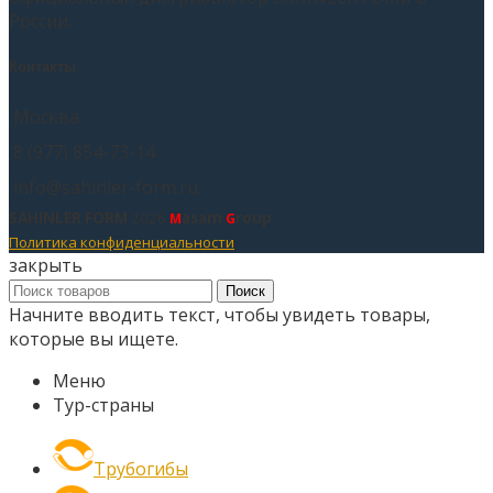
России.
Контакты
Москва
8 (977) 854-73-14
info@sahinler-form.ru
SAHINLER FORM
2026
asam
roup
M
G
Политика конфиденциальности
закрыть
Поиск
Начните вводить текст, чтобы увидеть товары,
которые вы ищете.
Меню
Тур-страны
Трубогибы