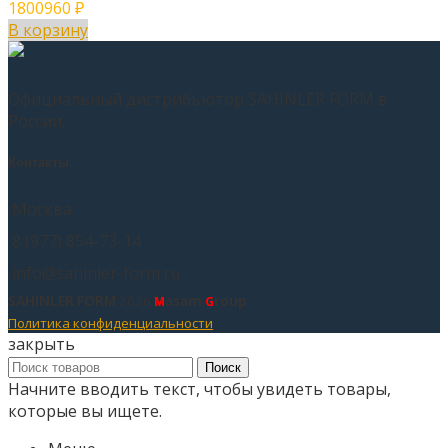
1800960
₽
В корзину
Официальный дистрибьютор SAHINLER FORM в
России.
Контакты
Москва
8 (977) 854-73-14
info@sahinler-form.ru
SAHINLER FORM
2026
asam
roup
M
G
Политика конфиденциальности
закрыть
Поиск
Начните вводить текст, чтобы увидеть товары,
которые вы ищете.