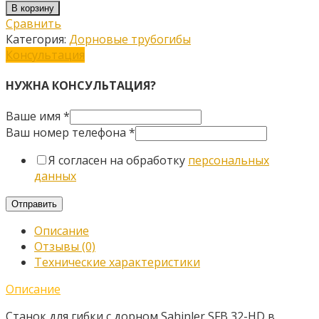
товара
В корзину
Дорновый
Сравнить
трубогиб
Категория:
Дорновые трубогибы
Sahinler
Консультация
SFB
32-
НУЖНА КОНСУЛЬТАЦИЯ?
HD
Ваше имя
*
Ваш номер телефона
*
Я согласен на обработку
персональных
данных
Отправить
Описание
Отзывы (0)
Технические характеристики
Описание
Станок для гибки с дорном Sahinler SFB 32-HD в