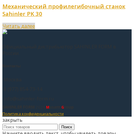
Механический профилегибочный станок
Sahinler PK 30
Читать далее
Официальный дистрибьютор SAHINLER FORM в
России.
Контакты
Москва
8 (977) 854-73-14
info@sahinler-form.ru
SAHINLER FORM
2026
asam
roup
M
G
Политика конфиденциальности
закрыть
Поиск
Начните вводить текст, чтобы увидеть товары,