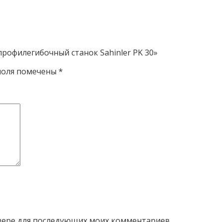
рофилегибочный станок Sahinler PK 30»
поля помечены
*
аузере для последующих моих комментариев.