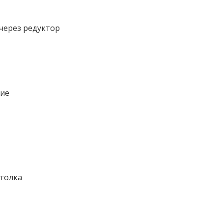
через редуктор
ние
голка