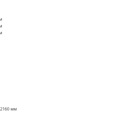
м
м
м
x2160 мм