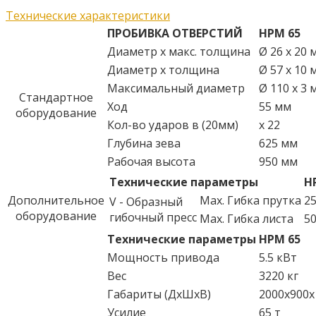
Технические характеристики
ПРОБИВКА ОТВЕРСТИЙ
HPM 65
Диаметр х макс. толщина
Ø 26 x 20 
Диаметр х толщина
Ø 57 x 10 
Максимальный диаметр
Ø 110 x 3 
Стандартное
Ход
55 мм
оборудование
Кол-во ударов в (20мм)
x 22
Глубина зева
625 мм
Рабочая высота
950 мм
Технические параметры
H
Дополнительное
Max. Гибка прутка
25
V - Образный
оборудование
гибочный пресс
Max. Гибка листа
50
Технические параметры
HPM 65
Мощность привода
5.5 кВт
Вес
3220 кг
Габариты (ДxШxВ)
2000x900x
Усилие
65 т