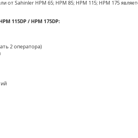
 от Sahinler HPM 65; HPM 85; HPM 115; HPM 175 являетс
HPM 115DP / HPM 175DP:
ать 2 оператора)
м
тий