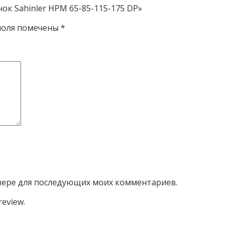
ок Sahinler HPM 65-85-115-175 DP»
поля помечены
*
аузере для последующих моих комментариев.
review.