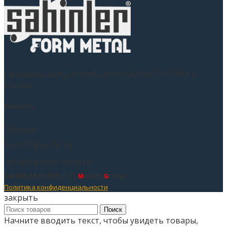
Официальный дистрибьютор SAHINLER FORM в
России.
Контакты
Москва
8 (977) 854-73-14
info@sahinler-form.ru
SAHINLER FORM
2026
asam
roup
M
G
Политика конфиденциальности
закрыть
Поиск
Начните вводить текст, чтобы увидеть товары,